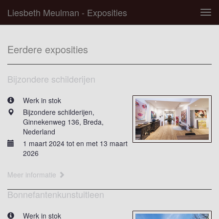
Liesbeth Meulman - Exposities
Tog
navi
Eerdere exposities
Bijzondere schilderijen
Werk in stok
Bijzondere schilderijen,
Ginnekenweg 136, Breda,
Nederland
1 maart 2024 tot en met 13 maart
2026
Meer informatie
Bonnefantenkunstuitleen
Werk in stok