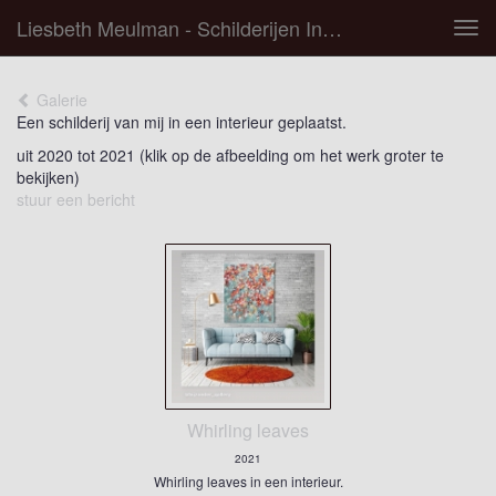
Liesbeth Meulman - Schilderijen In Een Interieur
Tog
navi
Galerie
Een schilderij van mij in een interieur geplaatst.
uit 2020 tot 2021
(klik op de afbeelding om het werk groter te
bekijken)
stuur een bericht
Whirling leaves
2021
Whirling leaves in een interieur.