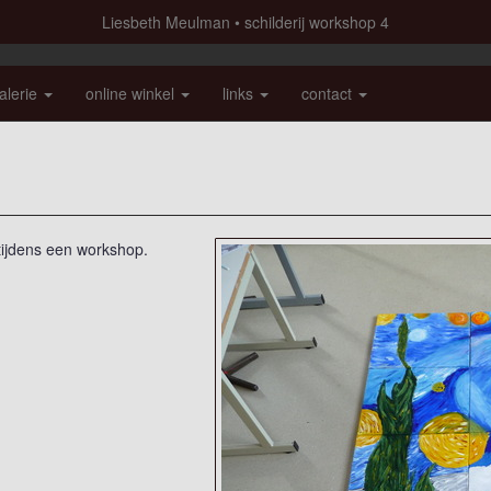
Liesbeth Meulman
schilderij workshop 4
alerie
online winkel
links
contact
tijdens een workshop.