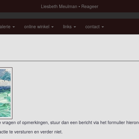
Liesbeth Meulman
Reageer
alerie
online winkel
links
contact
vragen of opmerkingen, stuur dan een bericht via het formulier hieron
actie te versturen en verder niet.