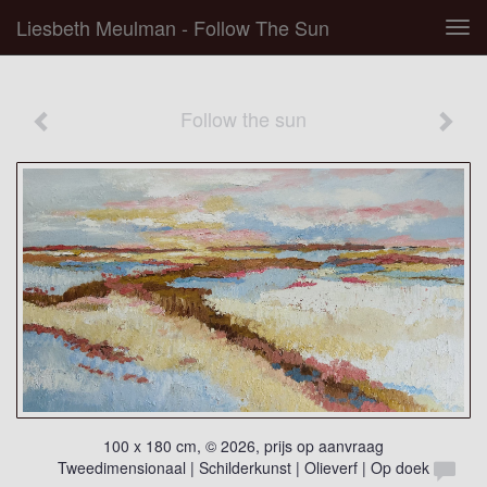
Liesbeth Meulman - Follow The Sun
Tog
navi
Follow the sun
100 x 180 cm, © 2026, prijs op aanvraag
Tweedimensionaal | Schilderkunst | Olieverf | Op doek