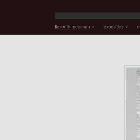
liesbeth meulman
exposities
g