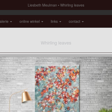
Liesbeth Meulman
Whirling leaves
alerie
online winkel
links
contact
Whirling leaves