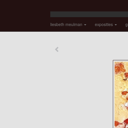
liesbeth meulman
exposities
g