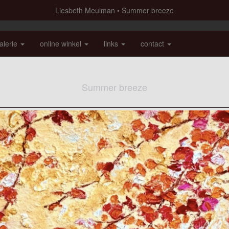
Liesbeth Meulman
Summer breeze
alerie
online winkel
links
contact
Summer breeze