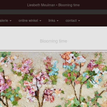
Liesbeth Meulman
Blooming time
alerie
online winkel
links
contact
Blooming time