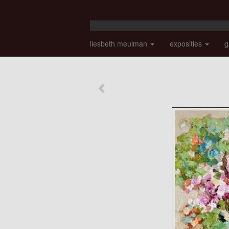
liesbeth meulman
exposities
g