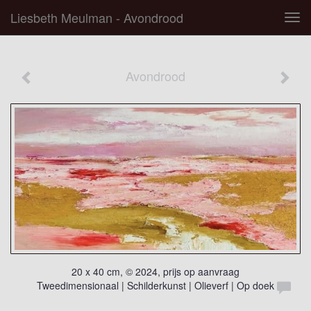
Liesbeth Meulman - Avondrood
Tog
navi
Avondrood
20 x 40 cm, © 2024, prijs op aanvraag
Tweedimensionaal | Schilderkunst | Olieverf | Op doek