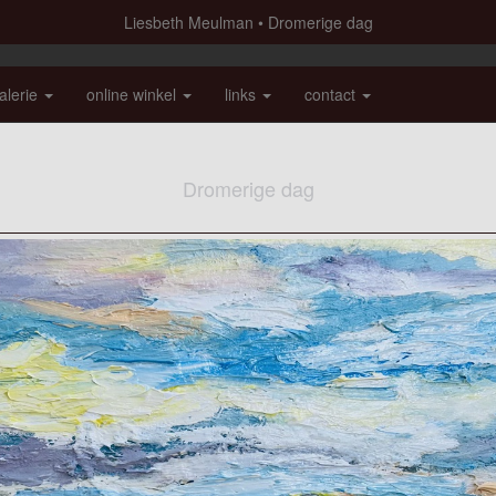
Liesbeth Meulman
Dromerige dag
alerie
online winkel
links
contact
Dromerige dag