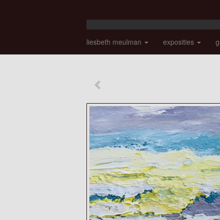
liesbeth meulman
exposities
g