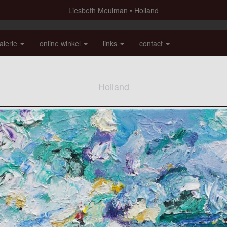
Liesbeth Meulman
Holland
alerie
online winkel
links
contact
Holland