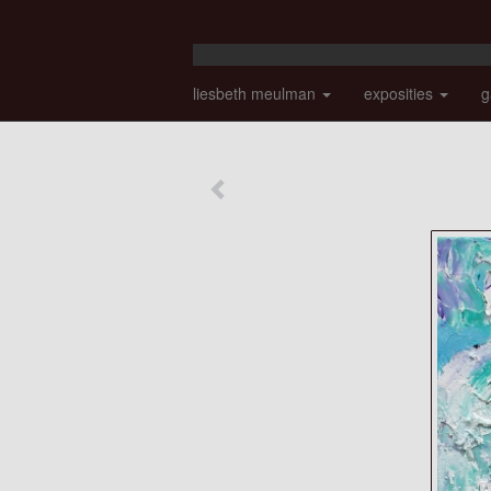
liesbeth meulman
exposities
g