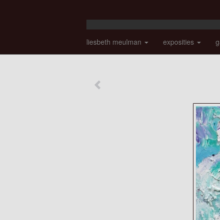
liesbeth meulman
exposities
g