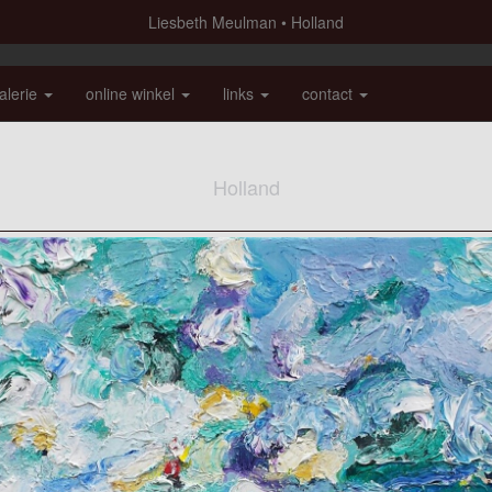
Liesbeth Meulman
Holland
alerie
online winkel
links
contact
Holland