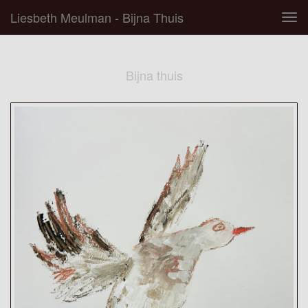
Liesbeth Meulman - Bijna Thuis
Tog
navi
Bijna thuis