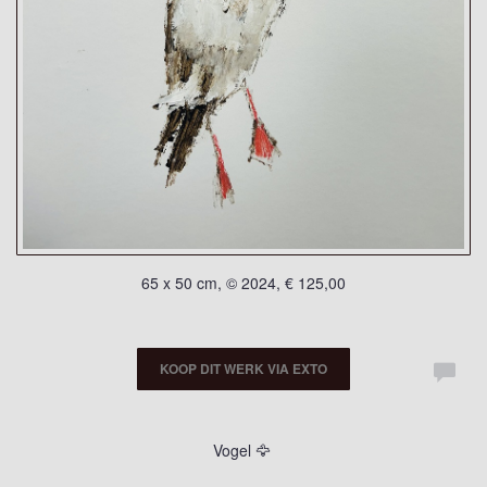
65 x 50 cm, © 2024, € 125,00
KOOP DIT WERK VIA EXTO
Vogel 🦅