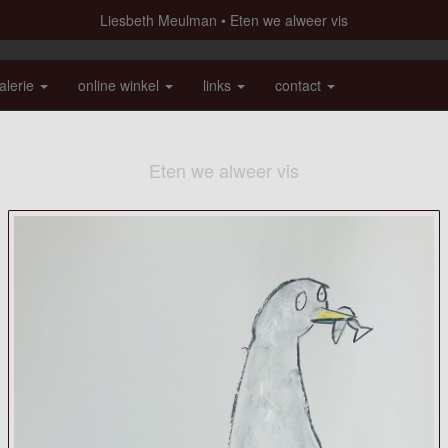
Liesbeth Meulman
Eten we alweer vis
alerie
online winkel
links
contact
Eten we alweer vis