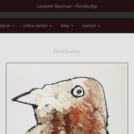
Liesbeth Meulman
Roodbuikje
alerie
online winkel
links
contact
Roodbuikje