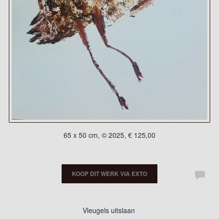
65 x 50 cm, © 2025, € 125,00
KOOP DIT WERK VIA EXTO
Vleugels uitslaan