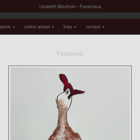
Liesbeth Meulman
Feestneus
alerie
online winkel
links
contact
Feestneus